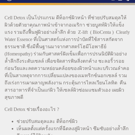
Cell Detox เป็นโปรแกรม ดีท็อกซ์ผิวหน้า ที่ช่วยปรับสมดุลให้
ผิวด้วยตัวยาคุณภาพนำเข้าจากอเมริกา ช่วยบูสท์ผิวให้แข็ง
แรง รวมถึงฟื้นฟูผิวอย่างล้ำลึก ด้วย Z-lift ( BioCenta ) Clearly
Water Essence ที่เป็นศาสตร์แห่งการบำบัดที่ใช้สารสกัดจาก
ธรรมชาติ ซึ่งมีพื้นฐานมาจากศาสตร์โฮมีโอพาธีย์
(Homeopathy) ร่วมกับศาสตร์ฝังเข็มเพื่อการปรนนิบัติผิวอย่าง
ล้ำลึกถึงระดับเซลล์ เพื่อขจัดสารพิษสิ่งตกค้าง ชะลอริ้วรอย
ก่อนวัยและลดความหย่อนคล้อยของผิวหน้าและบริเวณลำคอ
ที่เป็นสาเหตุจากการเปลี่ยนแปลงของเมทริกซ์นอกเซลล์ รวม
ถึงเร่งการเผาผลาญพลังงาน กระตุ้นการไหลเวียนโลหิต คืน
สารอาหารที่จำเป็นแก่ผิว ให้เซลล์ผิวซ่อมแซมตัวเอง เผยผิว
สุขภาพดี
Cell Detox ช่วยเรื่องอะไร ?
ช่วยปรับสมดุลและ ดีท็อกซ์ผิว
เห็นผลตั้งแต่ครั้งแรกที่ฉีดลงสู่ผิวหน้า ซึมซับอย่างล้ำลึก