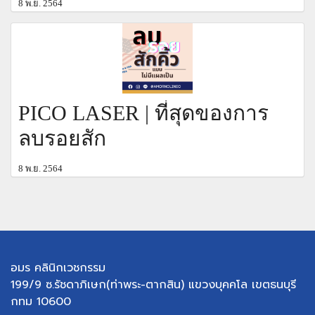
8 พ.ย. 2564
PICO LASER | ที่สุดของการ
ลบรอยสัก
8 พ.ย. 2564
อมร คลินิกเวชกรรม
199/9 ซ.รัชดาภิเษก(ท่าพระ-ตากสิน) แขวงบุคคโล เขตธนบุรี
กทม 10600