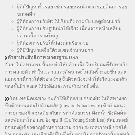
ผู้ที่มีปัญหาริ้วรอย เช่น รอยย่นหน้าผาก รอยตีนกา รอย
ขมวดคิ้ว
ผู้ที่ต้องการปรับผิวให้เรียบตึง กระชับ แลดูอ่อนเยาว์
ผู้ที่ต้องการปรับรูปหน้าให้เรียว เนื่องจากหน้าเหลี่ยม
กล้ามเนื้อกรามใหญ่
ผู้ที่ต้องการปรับให้น่องเล็กเรียวสวย
ผู้ที่มีปัญหาเหงื่อใต้วงแขนจำนวนมาก
ตัวยาประสิทธิภาพ มาตรฐาน USA
ตัวยาในโปรแกรมนั้นจะทำให้กล้ามเนื้อในบริเวณที่รักษาเกิด
การคลายตัว ทำให้เวลาแสดงสีหน้าจะไม่เกิดริ้วรอยขึ้น และ
นอกจากนี้การให้ตัวยาเข้าสู่ชั้นผิวหนังจะทำให้เกิดแรงยกตัว
ของชั้นผิว ส่งผลให้ผิวตึงและกระชับมากยิ่งขึ้น
โดยเทคนิคเฉพาะ จะทำให้เกิดแรงยกของผิวในทิศทางยก
ขึ้นด้านบนและไปด้านหลัง (upward & backward) ซึ่งเป็นแนว
การยกของผิวเช่นเดียวกับการทำศัลยกรรมดึงหน้า ซึ่งคิดค้น
และพัฒนาโดย นพ. ยัง ซุบ ลี (Dr. Young Seob Lee) ศัลยแพทย์
ตกแต่งผู้เชี่ยวชาญด้านความงาม จากประเทศเกาหลี ช่วยให้
ผิวยกกระชับและเรียบตึงขึ้น ซึ่งขั้นตอนในการรักษานั้นแพทย์