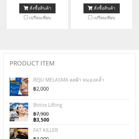
เปลี่ยนแปลงที่ดีขึ้นได้ตั้งแต่ครั้ง
แรก
สั่งซื้อสินค้า
สั่งซื้อสินค้า
แรก โดยที่ไม่มีแผล ไม่ต้องพัก
เปรียบเทียบ
เปรียบเทียบ
ฟื้น และไม่ต้องเจ็บตัวเหมือน
การผ่าตัด
PRODUCT ITEM
REJU MELASMA ลดฝ้า หมองคล้ำ
฿2,000
Botox Lifting
฿7,900
฿3,500
FAT KILLER