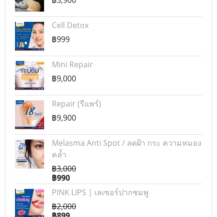
฿3,900
Cell Detox
฿999
Mini Repair
฿9,000
Repair (รีแพร์)
฿9,900
Melasma Anti Spot / ลดฝ้า กระ ความหมอง
คล้ำ
฿3,000
฿990
PINK LIPS | เลเซอร์ปากชมพู
฿2,000
฿899