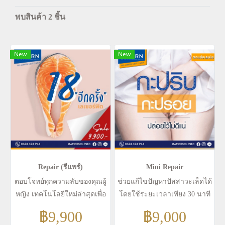
พบสินค้า 2 ชิ้น
New
New
Repair (รีแพร์)
Mini Repair
ตอบโจทย์ทุกความลับของคุณผู้
ช่วยแก้ไขปัญหาปัสสาวะเล็ดได้
หญิง เทคโนโลยีใหม่ล่าสุดเพื่อ
โดยใช้ระยะเวลาเพียง 30 นาที
คืนความสาวให้กลับคืนมา คุณ
คุณก็สามารถรู้สึกถึงความ
฿9,900
฿9,000
ก็สามารถรู้สึกถึงความ
เปลี่ยนแปลงที่ดีขึ้นได้ตั้งแต่ครั้ง