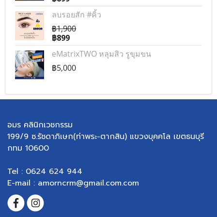
ลบรอยสัก #คิ้ว
฿1,900
฿899
eMatrixTWO หลุมสิว รูขุมขน
฿5,000
อมร คลินิกเวชกรรม
199/9 ซ.รัชดาภิเษก(ท่าพระ-ตากสิน) แขวงบุคคโล เขตธนบุรี
กทม 10600
Tel : 0624 624 944
E-mail : amorncrm@gmail.com.com