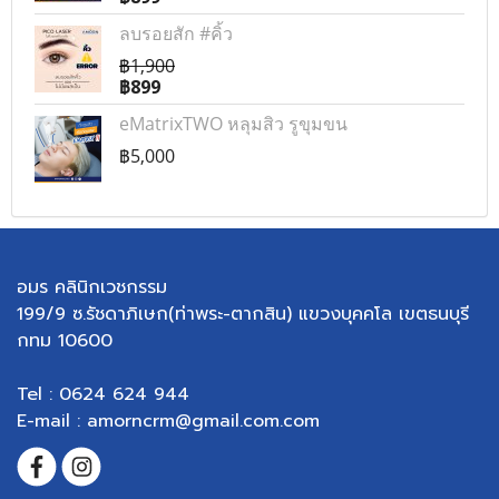
ลบรอยสัก #คิ้ว
฿1,900
฿899
eMatrixTWO หลุมสิว รูขุมขน
฿5,000
อมร คลินิกเวชกรรม
199/9 ซ.รัชดาภิเษก(ท่าพระ-ตากสิน) แขวงบุคคโล เขตธนบุรี
กทม 10600
Tel : 0624 624 944
E-mail : amorncrm@gmail.com.com