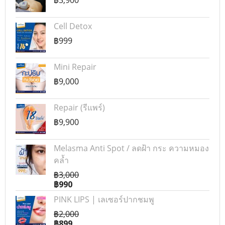
฿3,900
Cell Detox
฿999
Mini Repair
฿9,000
Repair (รีแพร์)
฿9,900
Melasma Anti Spot / ลดฝ้า กระ ความหมอง
คล้ำ
฿3,000
฿990
PINK LIPS | เลเซอร์ปากชมพู
฿2,000
฿899