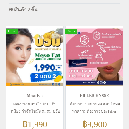
พบสินค้า 2 ชิ้น
New
New
Meso Fat
FILLER KYSSE
Meso fat สลายไขมัน แก้ม
เติมปากแบบสายฝอ ตอบโจทย์
เหนียง กำจัดไขมันสะสม ปรับ
ทุกความต้องการของFiller
หน้าเรียว หน้ายกกระชับทันที
สำหรับปาก พร้อมผลลัพท์ที่เป็น
฿1,990
฿9,900
หลังฉีด ผิวไม่หย่อนคล้อย
ธรรมชาติ