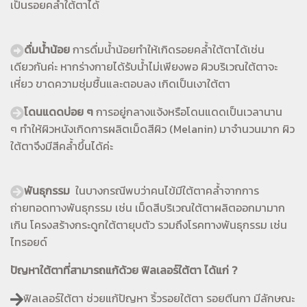
เป็นรอยคล้ำใต้ตาได้
ดื่มน้ำน้อย
การดื่มน้ำน้อยทำให้เกิดรอยคล้ำใต้ตาได้เช่น
เดียวกันค่ะ หากร่างกายได้รับน้ำไม่เพียงพอ ผิวบริเวณใต้ตาจะ
เหี่ยว ขาดความชุ่มชื้นและตอบลง เกิดเป็นเงาใต้ตา
โดนแดดบ่อย ๆ
การอยู่กลางแจ้งหรือโดนแดดเป็นเวลานาน
ๆ ทำให้ผิวหนังเกิดการผลิตเม็ดสีผิว (Melanin) มาจำนวนมาก ผิว
ใต้ตาจึงมีสีคล้ำขึ้นได้ค่ะ
พันธุกรรม
ในบางกรณีพบว่าคนไข้มีใต้ตาคล้ำจากการ
ถ่ายทอดทางพันธุกรรม เช่น เม็ดสีบริเวณใต้ตาผลิตออกมามาก
เกิน โครงสร้างกระดูกใต้ตายุบตัว รวมถึงโรคทางพันธุกรรม เช่น
ไทรอยด์
ปัญหาใต้ตาที่สามารถแก้ด้วย ฟิลเลอร์ใต้ตา ได้แก่ ?
ฟิลเลอร์ใต้ตา ช่วยแก้ปัญหา ริ้วรอยใต้ตา รอยตีนกา มีลักษณะ