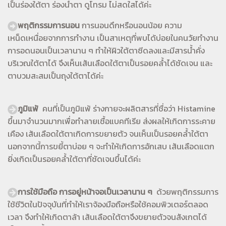
เป็นร่องใต้ตา ร่องน้ำตา ดูโทรม ไม่สดใสได้ค่ะ
พฤติกรรมการนอน
การนอนดึกหรือนอนน้อย ความ
เหน็ดเหนื่อยจากการทำงาน เป็นสาเหตุที่พบได้บ่อยในคนวัยทำงาน
การอดนอนเป็นเวลานาน ๆ ทำให้ผิวใต้ตาซีดลงและมีสารน้ำคั่ง
บริเวณใต้ตาได้ จึงเห็นเส้นเลือดใต้ตาเป็นรอยคล้ำได้ชัดเจน และ
ตาบวมสะสมเป็นถุงใต้ตาได้ค่ะ
ภูมิแพ้
คนที่เป็นภูมิแพ้ ร่างกายจะผลิตสารที่ชื่อว่า Histamine
ขึ้นมาจำนวนมากเพื่อทำลายเชื้อแบคทีเรีย ส่งผลให้เกิดการระคาย
เคือง เส้นเลือดใต้ตาเกิดการขยายตัว จนเห็นเป็นรอยคล้ำใต้ตา
นอกจากนี้การขยี้ตาบ่อย ๆ จะทำให้เกิดการอักเสบ เส้นเลือดแตก
ยิ่งเกิดเป็นรอยคล้ำใต้ตาที่ชัดเจนขึ้นได้ค่ะ
การใช้มือถือ การอยู่หน้าจอเป็นเวลานาน ๆ
ด้วยพฤติกรรมการ
ใช้ชีวิตในปัจจุบันที่ทำให้เราจ้องมือถือหรือใช้คอมพิวเตอร์ตลอด
เวลา จึงทำให้เกิดตาล้า เส้นเลือดใต้ตาจึงขยายตัวจนสังเกตได้