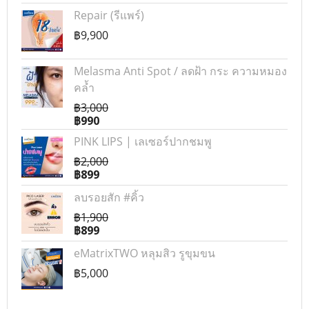
Repair (รีแพร์)
฿9,900
Melasma Anti Spot / ลดฝ้า กระ ความหมอง
คล้ำ
฿3,000
฿990
PINK LIPS | เลเซอร์ปากชมพู
฿2,000
฿899
ลบรอยสัก #คิ้ว
฿1,900
฿899
eMatrixTWO หลุมสิว รูขุมขน
฿5,000