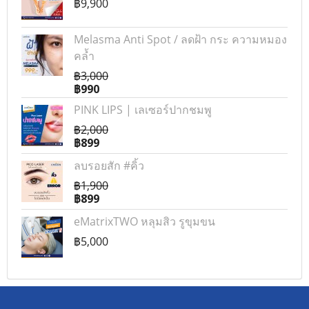
฿9,900
Melasma Anti Spot / ลดฝ้า กระ ความหมอง
คล้ำ
฿3,000
฿990
PINK LIPS | เลเซอร์ปากชมพู
฿2,000
฿899
ลบรอยสัก #คิ้ว
฿1,900
฿899
eMatrixTWO หลุมสิว รูขุมขน
฿5,000