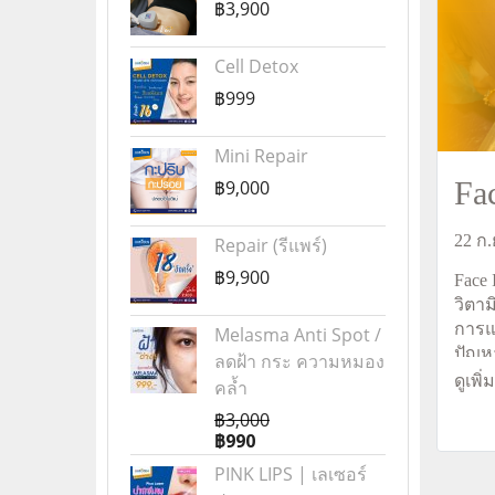
฿3,900
Cell Detox
฿999
Mini Repair
Fa
฿9,000
22 ก.
Repair (รีแพร์)
฿9,900
Face
วิตา
การแ
Melasma Anti Spot /
ปัญหา
ลดฝ้า กระ ความหมอง
เทคโ
ดูเพิ่
คล้ำ
ออกซ
฿3,000
ใช้เข็
฿990
เทียบ
PINK LIPS | เลเซอร์
ผิวด้