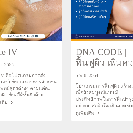
ce IV
DNA CODE |
ฟื้นฟูผิว เพิ่ม
ย. 2565
ชุ่มชื่น
 IV คือโปรแกรมการส่ง
5 พ.ย. 2564
มินเข้มข้นและอาหารผิวเกรด
โปรแกรมการฟื้นฟูผิว สร้าง
พทย์สูตรต่างๆ ตามแต่ละ
เพื่อผิวสมบูรณ์แบบ มี
ผิวเข้าสู่ใต้ชั้นผิวด้วย
ประสิทธิภาพในการฟื้นบำรุ
นโลยีแรงดันน้ำและ
มเติม
อย่างสูงสุดผิวจึงกลับมาดู ชุ่ม
ิเจนความเร็วสูง โดยไม่ต้อง
เรียบเนียน และกระจ่างใสขึ้
ดูเพิ่มเติม
ม แต่ยังคงไว้ซึ่งผลลัพธ์ที่
เท่ากับการฉีดวิตามินเข้าสู่
วยเข็ม