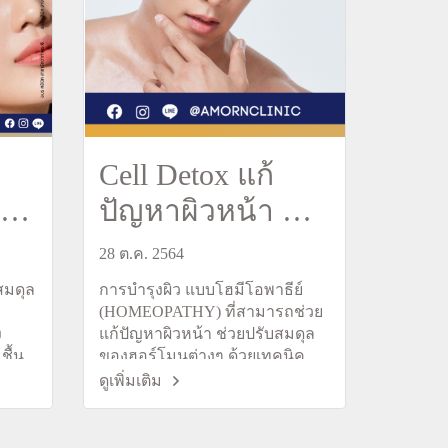
Cell Detox แก้
ความ
ปัญหาผิวหน้า ผื่น
สิว ฝ้า จุดด่างดำ
28 ต.ค. 2564
สมดุล
การบำรุงผิว แบบโฮมีโอพาธีย์
(HOMEOPATHY) ที่สามารถช่วย
ง
แก้ปัญหาผิวหน้า ช่วยปรับสมดุล
ชื้น
ของฮอร์โมนต่างๆ ด้วยเทคนิค
น
พิเศษช่วยขับสารพิษที่ตกค้างอยู่
ดูเพิ่มเติม
ในผิว