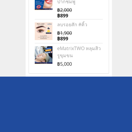
ปากชมพู
฿2,000
฿899
ลบรอยสัก #คิ้ว
฿1,900
฿899
eMatrixTWO หลุมสิว
รูขุมขน
฿5,000