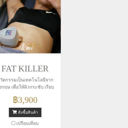
FAT KILLER
วัตกรรมเป็นเทคโนโลยีจาก
ังกฤษ เพื่อให้ผิวกระชับ เรียบ
นียน สลายเซลลูไลท์ กระตุ้น
฿3,900
รเกิดใหม่ของคอลลาเจน โดย
นำเทคโนโลยี Focused
สั่งซื้อสินค้า
ontinuous Monopolar RF บวก
ับ Oscillation Mechanism และ
เปรียบเทียบ