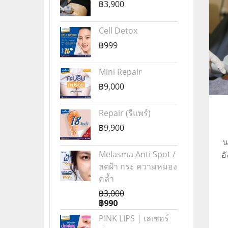
฿3,900
Cell Detox
฿999
Mini Repair
฿9,000
Repair (รีแพร์)
฿9,900
น
Melasma Anti Spot /
อ
ลดฝ้า กระ ความหมอง
เ
คล้ำ
กา
฿3,000
฿990
C
PINK LIPS | เลเซอร์
ก