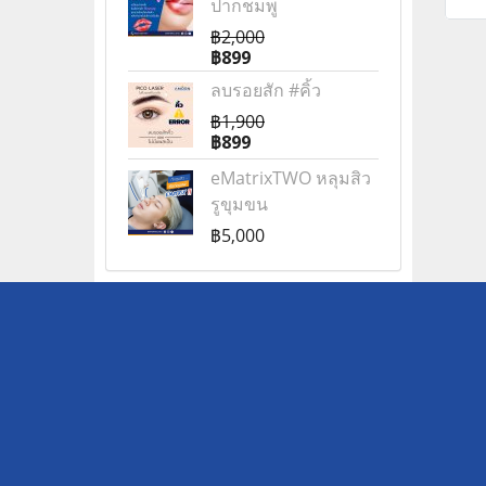
ปากชมพู
Co
฿2,000
ให
฿899
ได
ลบรอยสัก #คิ้ว
฿1,900
฿899
eMatrixTWO หลุมสิว
รูขุมขน
฿5,000