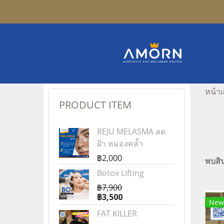
หน้า
PRODUCT ITEM
REJU MELASMA ลด
ฝ้า หมองคล้ำ
฿2,000
พบสิน
Botox Lifting
฿7,900
฿3,500
New
FAT KILLER